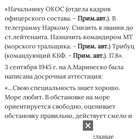
«Начальнику ОКОС (отдела кадров
офицерского состава. -
Прим.авт.
). В
телеграмму Наркому. Снизить в звании до
ст.лейтенанта. Назначить командиром МТ
(морского тральщика. -
Прим. авт.
) Трибуц
(командующий КБФ. -
Прим. авт.
). 17.8».
3 сентября 1945 г. на А.Маринеско была
написана досрочная аттестация:
«...Свою специальность знает хорошо.
Море любит. В обстановке на море
ориентируется свободно, оценивает
обстановку правильно, действует смело и
решительно.
За отвагу и мужество, решительные