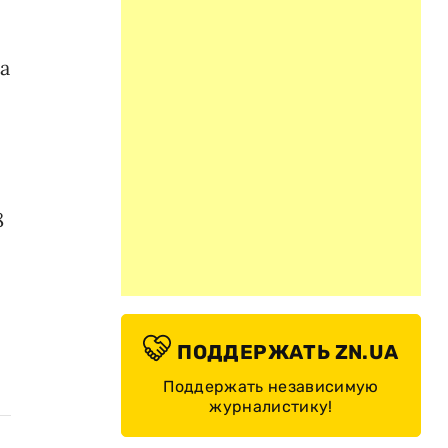
а
8
ПОДДЕРЖАТЬ ZN.UA
Поддержать независимую
журналистику!