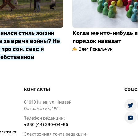
нился стиль жизни
Когда же кто-нибудь п
 за время войны? Не
порядок наведет
про сон, секс и
Олег Покальчук
собственном
яр
КОНТАКТЫ
СОЦС
01010 Киев, ул. Князей
Острожских, 19/1
Телефон редакции:
+380 (44) 280-04-85
олитика
Электронная почта редакции: