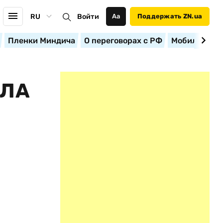
RU
Войти
Аа
Поддержать ZN.ua
Пленки Миндича
О переговорах с РФ
Мобилизация
ПЛА