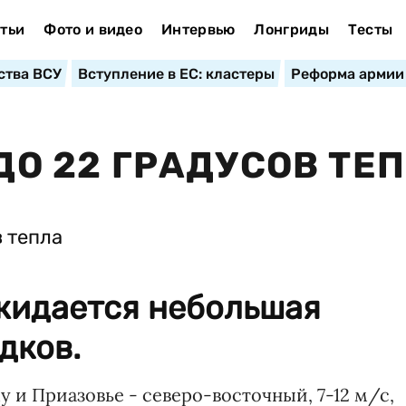
тьи
Фото и видео
Интервью
Лонгриды
Тесты
ства ВСУ
Вступление в ЕС: кластеры
Реформа армии
 ДО 22 ГРАДУСОВ ТЕ
ожидается небольшая
дков.
у и Приазовье - северо-восточный, 7-12 м/с,