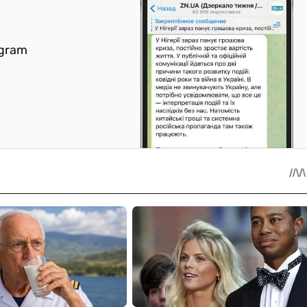
egram