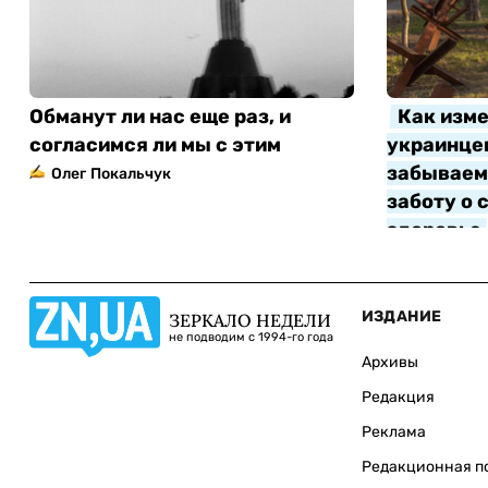
Обманут ли нас еще раз, и
Как изме
согласимся ли мы с этим
украинцев
забываем 
Олег Покальчук
заботу о 
здоровье
Алла Котл
ИЗДАНИЕ
ЗЕРКАЛО НЕДЕЛИ
не подводим с 1994-го года
Архивы
Редакция
Реклама
Редакционная п