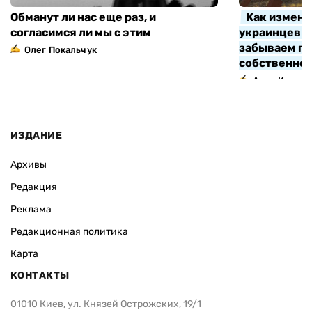
Обманут ли нас еще раз, и
Как измени
согласимся ли мы с этим
украинцев з
забываем про
Олег Покальчук
собственно
Алла Котляр
ИЗДАНИЕ
Архивы
Редакция
Реклама
Редакционная политика
Карта
КОНТАКТЫ
01010 Киев, ул. Князей Острожских, 19/1