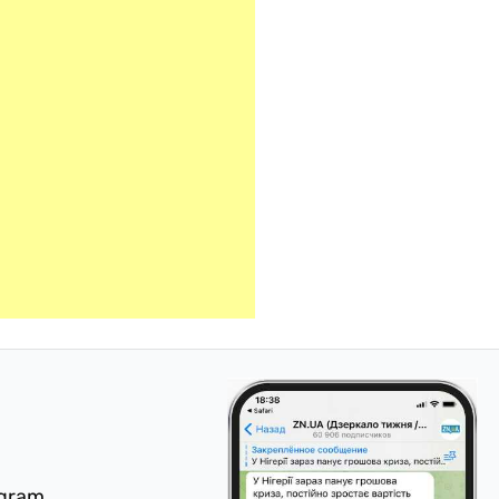
egram