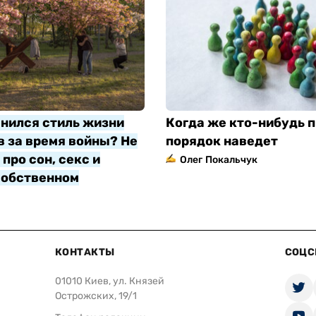
нился стиль жизни
Когда же кто-нибудь п
 за время войны? Не
порядок наведет
про сон, секс и
Олег Покальчук
собственном
яр
КОНТАКТЫ
СОЦС
01010 Киев, ул. Князей
Острожских, 19/1