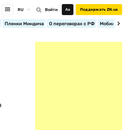
RU
Войти
Аа
Поддержать ZN.ua
Пленки Миндича
О переговорах с РФ
Мобилизация