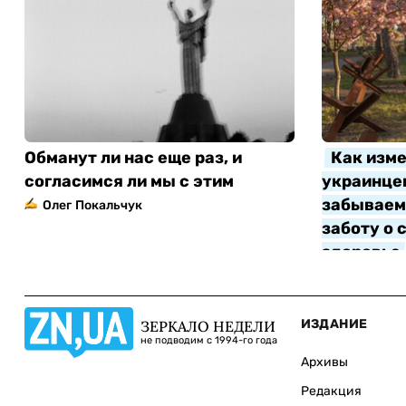
Обманут ли нас еще раз, и
Как изме
согласимся ли мы с этим
украинцев
забываем 
Олег Покальчук
заботу о 
здоровье
Алла Котл
ИЗДАНИЕ
ЗЕРКАЛО НЕДЕЛИ
не подводим с 1994-го года
Архивы
Редакция