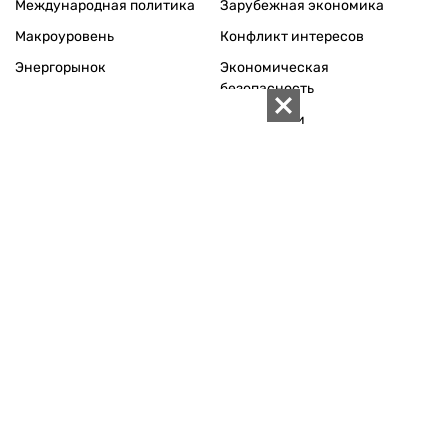
Международная политика
Зарубежная экономика
Макроуровень
Конфликт интересов
Энергорынок
Экономическая
безопасность
Приватизация
Персоналии
Экономика регионов
Социум
Наука
История
Технологии
Круг семьи
Среда обитания
Туризм
Церковь
Собственность
Культура
Использование материалов «ZN.UA» разрешается при
условии ссылки на «ZN.UA».
Для интернет-изданий обязательна прямая, открытая для
поисковых систем, гиперссылка в первом абзаце на
конкретный материал.