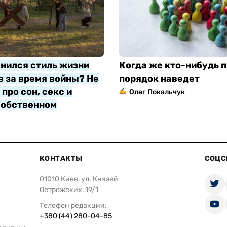
нился стиль жизни
Когда же кто-нибудь п
 за время войны? Не
порядок наведет
про сон, секс и
Олег Покальчук
собственном
яр
КОНТАКТЫ
СОЦС
01010 Киев, ул. Князей
Острожских, 19/1
Телефон редакции:
+380 (44) 280-04-85