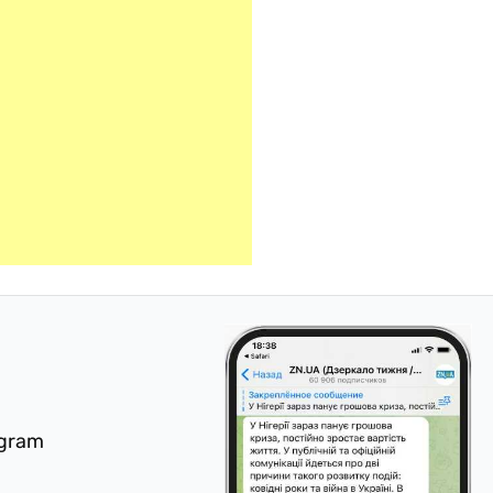
egram