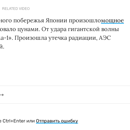
RELATED VIDEO
очного побережья Японии произошло
мощное
овало цунами. От удара гигантской волны
а-1». Произошла утечка радиации, АЭС
й.
 Ctrl+Enter или
Отправить ошибку