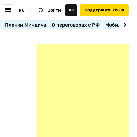
RU
Войти
Аа
Поддержать ZN.ua
Пленки Миндича
О переговорах с РФ
Мобилизация