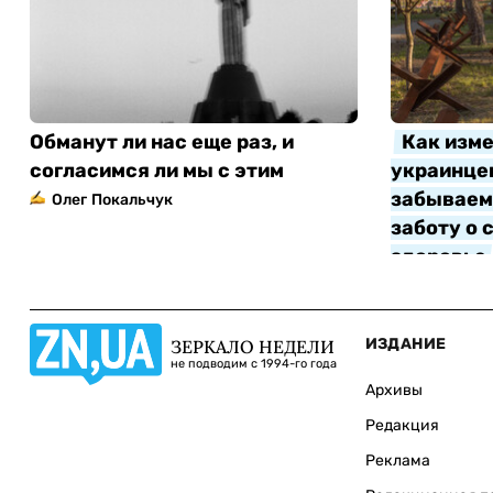
Обманут ли нас еще раз, и
Как изме
согласимся ли мы с этим
украинцев
забываем 
Олег Покальчук
заботу о 
здоровье
Алла Котл
ИЗДАНИЕ
ЗЕРКАЛО НЕДЕЛИ
не подводим с 1994-го года
Архивы
Редакция
Реклама