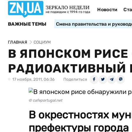
ЗЕРКАЛО НЕДЕЛИ
Новости
Ста
не подводим с 1994-го года
ВАЖНЫЕ ТЕМЫ
Смена правительства и руковод
ГЛАВНАЯ
СОЦИУМ
В ЯПОНСКОМ РИС
РАДИОАКТИВНЫЙ 
17 ноября, 2011, 06:36
Поделиться
© cafeportugal.net
В окрестностях му
префектуры города