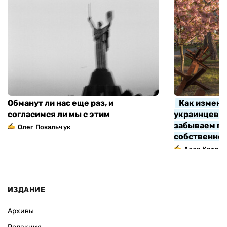
Обманут ли нас еще раз, и
Как измени
согласимся ли мы с этим
украинцев з
забываем про
Олег Покальчук
собственно
Алла Котляр
ИЗДАНИЕ
Архивы