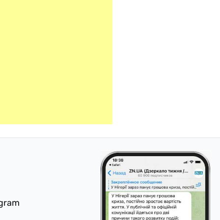
egram