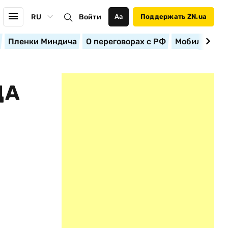
RU
Войти
Аа
Поддержать ZN.ua
Пленки Миндича
О переговорах с РФ
Мобилизация
ДА