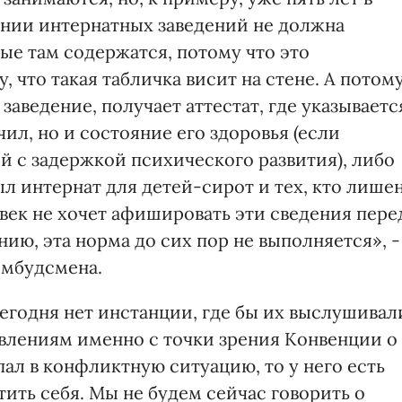
звании интернатных заведений не должна
рые там содержатся, потому что это
 что такая табличка висит на стене. А потом
 заведение, получает аттестат, где указываетс
чил, но и состояние его здоровья (если
й с задержкой психического развития), либо
л интернат для детей-сирот и тех, кто лише
век не хочет афишировать эти сведения пере
ю, эта норма до сих пор не выполняется», -
омбудсмена.
сегодня нет инстанции, где бы их выслушивал
явлениям именно с точки зрения Конвенции о
пал в конфликтную ситуацию, то у него есть
тить себя. Мы не будем сейчас говорить о