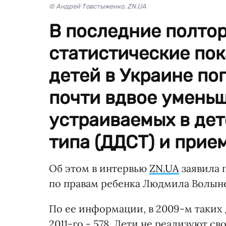
© Андрей Товстыженко, ZN.UA
В последние полтор
статистические пок
детей в Украине по
почти вдвое уменьш
устраиваемых в дет
типа (ДДСТ) и прие
Об этом в интервью
ZN.UA
заявила 
по правам ребенка Людмила Волын
По ее информации, в 2009-м таких д
2011-го - 578. Дети не реализуют св