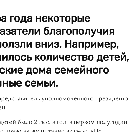
а года некоторые
азатели благополучия
ползли вниз. Например,
илось количество детей,
ские дома семейного
мные семьи.
представитель уполномоченного президента
ец.
етей было 2 тыс. в год, в первом полугодии
ое право на воспитание в семье. «Не