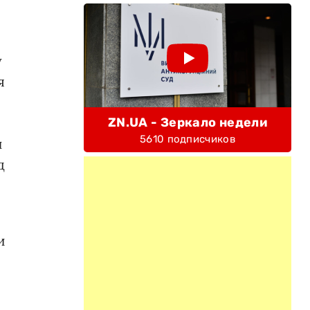
у
я
ZN.UA - Зеркало недели
5610 подписчиков
н
д
и