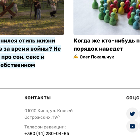
нился стиль жизни
Когда же кто-нибудь п
 за время войны? Не
порядок наведет
про сон, секс и
Олег Покальчук
собственном
яр
КОНТАКТЫ
СОЦС
01010 Киев, ул. Князей
Острожских, 19/1
Телефон редакции:
+380 (44) 280-04-85