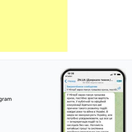
egram