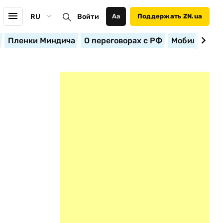
RU
Войти
Аа
Поддержать ZN.ua
Пленки Миндича
О переговорах с РФ
Мобилизация