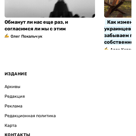
Обманут ли нас еще раз, и
Как измени
согласимся ли мы с этим
украинцев з
забываем про
Олег Покальчук
собственно
Алла Котляр
ИЗДАНИЕ
Архивы
Редакция
Реклама
Редакционная политика
Карта
КОНТАКТЫ