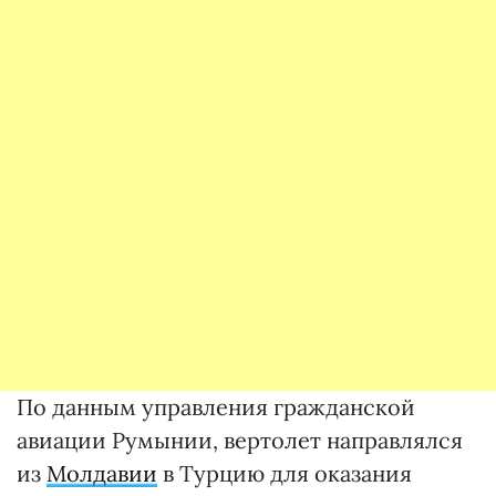
По данным управления гражданской
авиации Румынии, вертолет направлялся
из
Молдавии
в Турцию для оказания