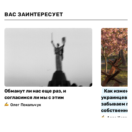
ВАС ЗАИНТЕРЕСУЕТ
Обманут ли нас еще раз, и
Как измени
согласимся ли мы с этим
украинцев з
забываем про
Олег Покальчук
собственно
Алла Котляр