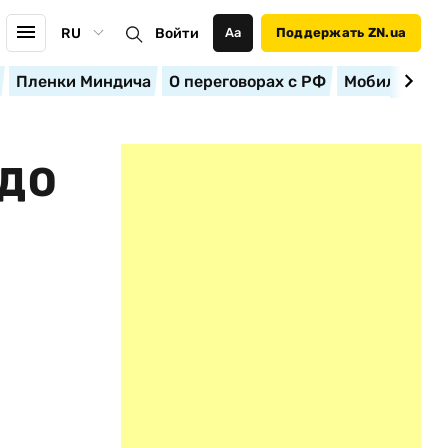
RU
Войти
Аа
Поддержать ZN.ua
Пленки Миндича
О переговорах с РФ
Мобилизация
 ДО