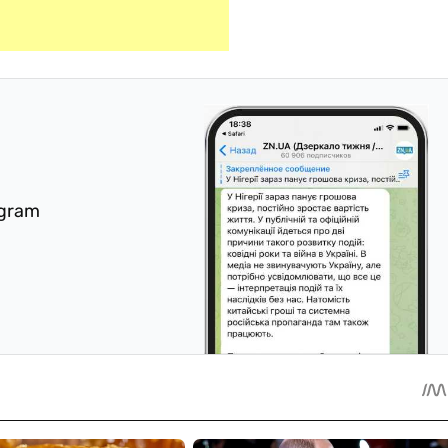
egram