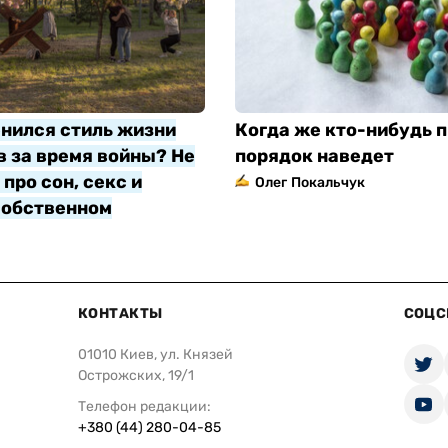
нился стиль жизни
Когда же кто-нибудь п
 за время войны? Не
порядок наведет
про сон, секс и
Олег Покальчук
собственном
яр
КОНТАКТЫ
СОЦС
01010 Киев, ул. Князей
Острожских, 19/1
Телефон редакции:
+380 (44) 280-04-85