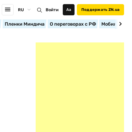
RU
Войти
Аа
Поддержать ZN.ua
Пленки Миндича
О переговорах с РФ
Мобилизация