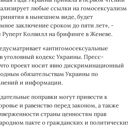
инализирует любые ссылки на гомосексуализм
принятия в нынешнем виде, будет
ное заключение сроком до пяти лет», -
я Руперт Колвилл на брифинге в Женеве.
едусматривает «антигомосексуальные
е в уголовный кодекс Украины. Пресс-
 что проект носит явно дискриминационный
родным обязательствам Украины по
мнений и информации.
одательные поправки могут привести к
ровье и равенство перед законом, а также
иверженности страны ценностям прав
ародном пакте о гражданских и политически