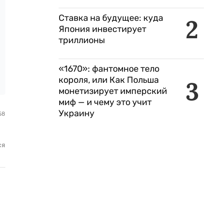
Ставка на будущее: куда
2
Япония инвестирует
триллионы
«1670»: фантомное тело
короля, или Как Польша
3
монетизирует имперский
миф — и чему это учит
Украину
58
ся