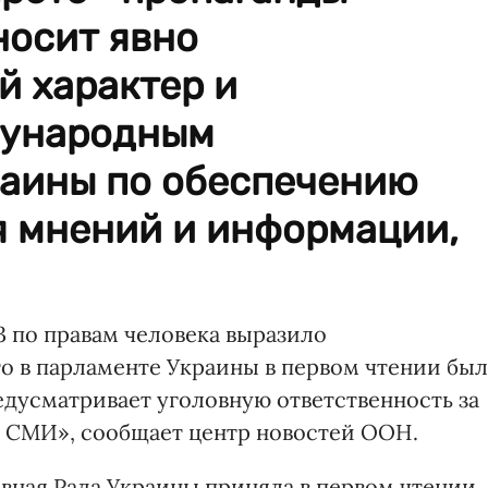
носит явно
 характер и
дународным
раины по обеспечению
 мнений и информации,
3 по правам человека выразило
то в парламенте Украины в первом чтении был
едусматривает уголовную ответственность за
в СМИ», сообщает центр новостей ООН.
овная Рада Украины приняла в первом чтении