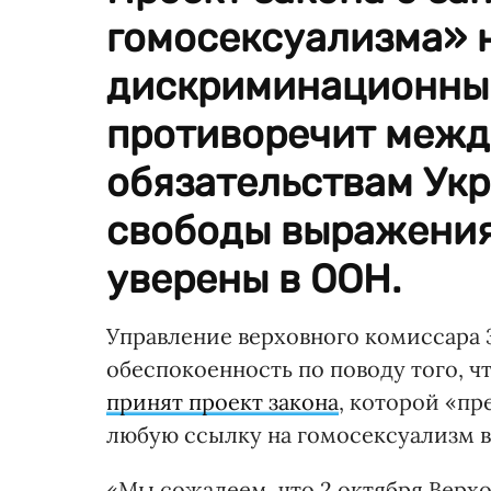
гомосексуализма» 
дискриминационный
противоречит меж
обязательствам Ук
свободы выражения
уверены в ООН.
Управление верховного комиссара 
обеспокоенность по поводу того, ч
принят проект закона
, которой «пр
любую ссылку на гомосексуализм 
«Мы сожалеем, что 2 октября Верх