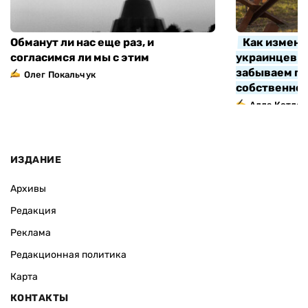
Обманут ли нас еще раз, и
Как измени
согласимся ли мы с этим
украинцев з
забываем про
Олег Покальчук
собственно
Алла Котляр
ИЗДАНИЕ
Архивы
Редакция
Реклама
Редакционная политика
Карта
КОНТАКТЫ