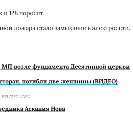
 и 128 поросят.
ной пожара стало замыкание в электросети.
Ц МП возле фундамента Десятинной церкви
есторан, погибли две женщины (ВИДЕО)
RELATED VIDEO
ведника Аскания Нова