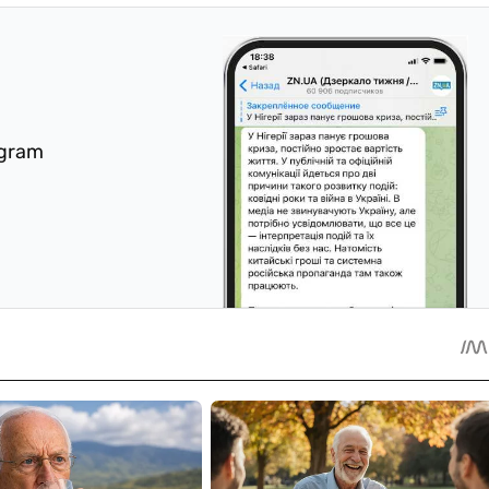
egram