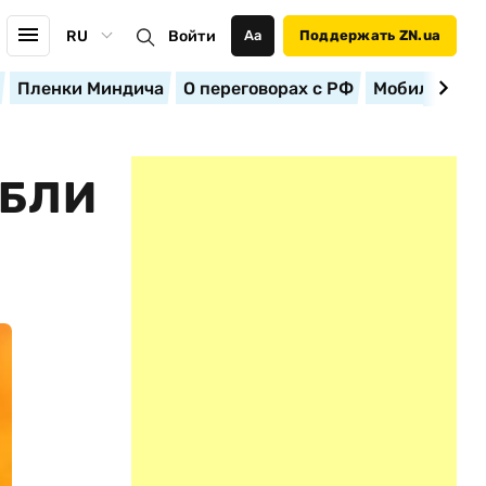
RU
Войти
Аа
Поддержать ZN.ua
Пленки Миндича
О переговорах с РФ
Мобилизация
ИБЛИ