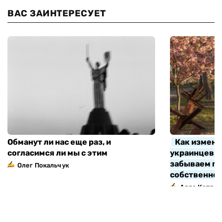
ВАС ЗАИНТЕРЕСУЕТ
Обманут ли нас еще раз, и
Как измени
согласимся ли мы с этим
украинцев з
забываем про
Олег Покальчук
собственно
Алла Котляр