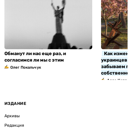
Обманут ли нас еще раз, и
Как измени
согласимся ли мы с этим
украинцев з
забываем про
Олег Покальчук
собственно
Алла Котляр
ИЗДАНИЕ
Архивы
Редакция