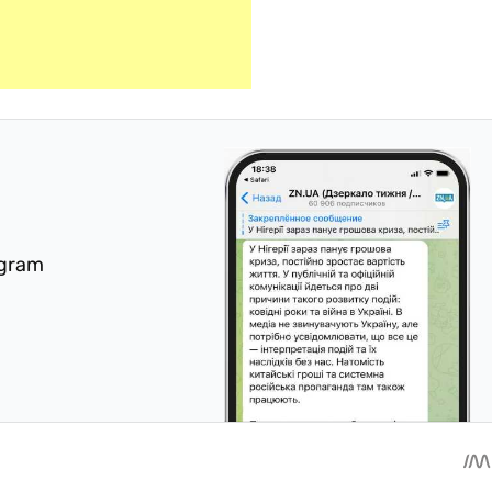
egram