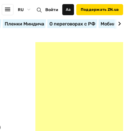
RU
Войти
Аа
Поддержать ZN.ua
Пленки Миндича
О переговорах с РФ
Мобилизация
ю