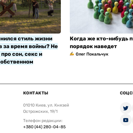
нился стиль жизни
Когда же кто-нибудь п
 за время войны? Не
порядок наведет
про сон, секс и
Олег Покальчук
собственном
яр
КОНТАКТЫ
СОЦС
01010 Киев, ул. Князей
Острожских, 19/1
Телефон редакции:
+380 (44) 280-04-85