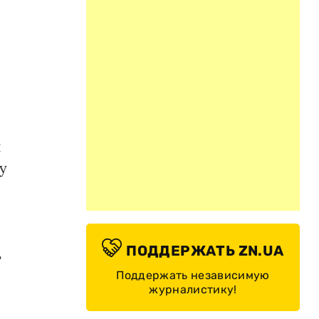
й
у
ПОДДЕРЖАТЬ ZN.UA
ь
Поддержать независимую
журналистику!