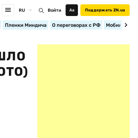
RU
Войти
Аа
Поддержать ZN.ua
Пленки Миндича
О переговорах с РФ
Мобилизация
ШЛО
ОТО)