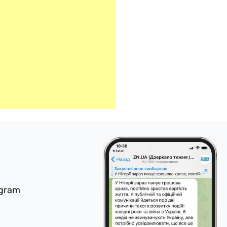
egram