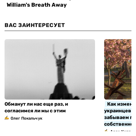
ВАС ЗАИНТЕРЕСУЕТ
Обманут ли нас еще раз, и
Как измени
согласимся ли мы с этим
украинцев з
забываем про
Олег Покальчук
собственно
Алла Котляр