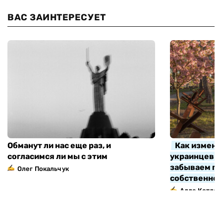
ВАС ЗАИНТЕРЕСУЕТ
Обманут ли нас еще раз, и
Как измени
согласимся ли мы с этим
украинцев з
забываем про
Олег Покальчук
собственно
Алла Котляр