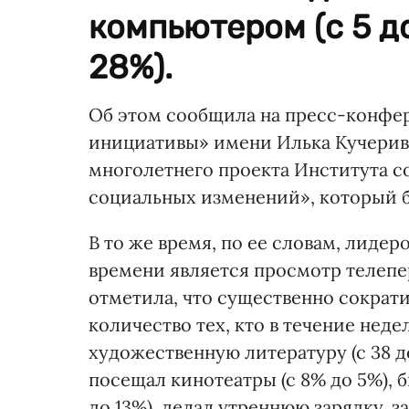
компьютером (с 5 до
28%).
Об этом сообщила на пресс-конфе
инициативы» имени Илька Кучери
многолетнего проекта Института 
социальных изменений», который бы
В то же время, по ее словам, лиде
времени является просмотр телеперед
отметила, что существенно сократи
количество тех, кто в течение неде
художественную литературу (с 38 до
посещал кинотеатры (с 8% до 5%), би
до 13%), делал утреннюю зарядку, за