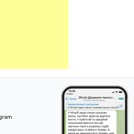
egram