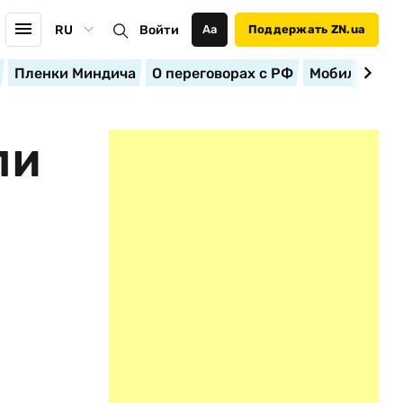
RU
Войти
Аа
Поддержать ZN.ua
Пленки Миндича
О переговорах с РФ
Мобилизация
ЛИ