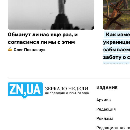
Обманут ли нас еще раз, и
Как изме
согласимся ли мы с этим
украинцев
забываем 
Олег Покальчук
заботу о 
здоровье
Алла Котл
ИЗДАНИЕ
ЗЕРКАЛО НЕДЕЛИ
не подводим с 1994-го года
Архивы
Редакция
Реклама
Редакционная п