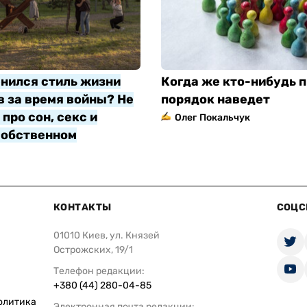
нился стиль жизни
Когда же кто-нибудь п
 за время войны? Не
порядок наведет
про сон, секс и
Олег Покальчук
собственном
яр
КОНТАКТЫ
СОЦС
01010 Киев, ул. Князей
Острожских, 19/1
Телефон редакции:
+380 (44) 280-04-85
олитика
Электронная почта редакции: