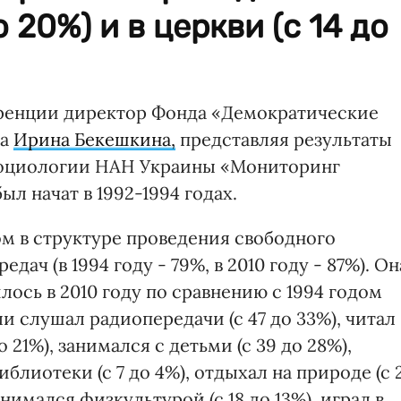
 20%) и в церкви (с 14 до
ренции директор Фонда «Демократические
ва
Ирина Бекешкина,
представляя результаты
социологии НАН Украины «Мониторинг
л начат в 1992-1994 годах.
ром в структуре проведения свободного
ач (в 1994 году - 79%, в 2010 году - 87%). Он
лось в 2010 году по сравнению с 1994 годом
ли слушал радиопередачи (с 47 до 33%), читал
 21%), занимался с детьми (с 39 до 28%),
блиотеки (с 7 до 4%), отдыхал на природе (с 
нимался физкультурой (с 18 до 13%), играл в