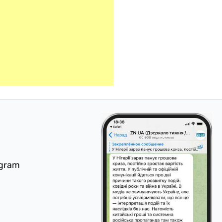
egram