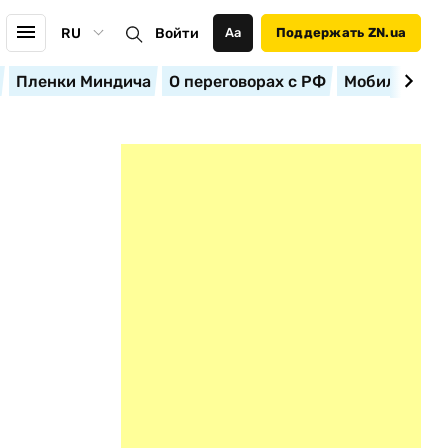
RU
Войти
Аа
Поддержать ZN.ua
Пленки Миндича
О переговорах с РФ
Мобилизация