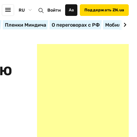
RU
Войти
Аа
Поддержать ZN.ua
Пленки Миндича
О переговорах с РФ
Мобилизация
ИЮ