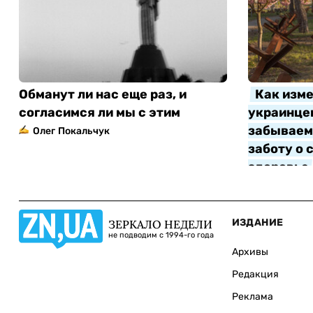
Обманут ли нас еще раз, и
Как изме
согласимся ли мы с этим
украинцев
забываем 
Олег Покальчук
заботу о 
здоровье
Алла Котл
ИЗДАНИЕ
ЗЕРКАЛО НЕДЕЛИ
не подводим с 1994-го года
Архивы
Редакция
Реклама