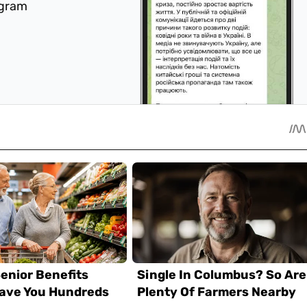
egram