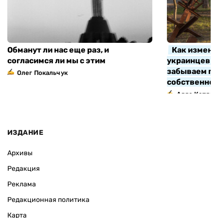
Обманут ли нас еще раз, и
Как измени
согласимся ли мы с этим
украинцев з
забываем про
Олег Покальчук
собственно
Алла Котляр
ИЗДАНИЕ
Архивы
Редакция
Реклама
Редакционная политика
Карта