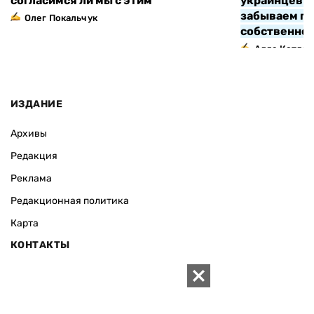
согласимся ли мы с этим
украинцев з
забываем про
Олег Покальчук
собственно
Алла Котляр
ИЗДАНИЕ
Архивы
Редакция
Реклама
Редакционная политика
Карта
КОНТАКТЫ
01010 Киев, ул. Князей Острожских, 19/1
Телефон редакции:
+380 (44) 280-04-85