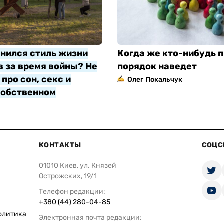
нился стиль жизни
Когда же кто-нибудь п
 за время войны? Не
порядок наведет
про сон, секс и
Олег Покальчук
собственном
яр
КОНТАКТЫ
СОЦС
01010 Киев, ул. Князей
Острожских, 19/1
Телефон редакции:
+380 (44) 280-04-85
олитика
Электронная почта редакции: