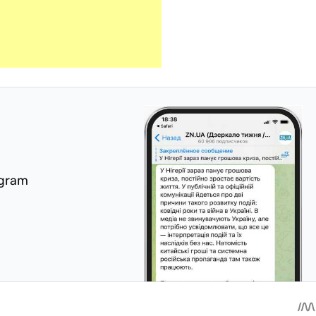
egram