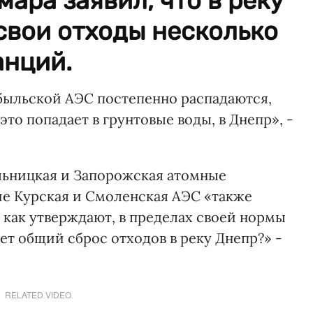
ара заявил, что в реку
свои отходы несколько
анций.
быльской АЭС постепенно распадаются,
это попадает в грунтовые воды, в Днепр», -
ельницкая и Запорожская атомные
ие Курская и Смоленская АЭС «также
, как утверждают, в пределах своей нормы
ет общий сброс отходов в реку Днепр?» -
RELATED VIDEO