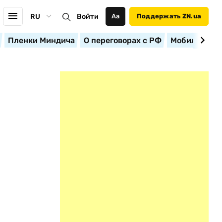
RU
Войти
Аа
Поддержать ZN.ua
Пленки Миндича
О переговорах с РФ
Мобилизация