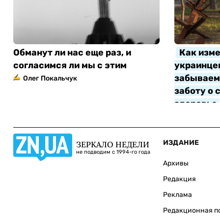
Обманут ли нас еще раз, и
Как изме
согласимся ли мы с этим
украинцев
забываем 
Олег Покальчук
заботу о 
здоровье
Алла Котл
ИЗДАНИЕ
ЗЕРКАЛО НЕДЕЛИ
не подводим с 1994-го года
Архивы
Редакция
Реклама
Редакционная п