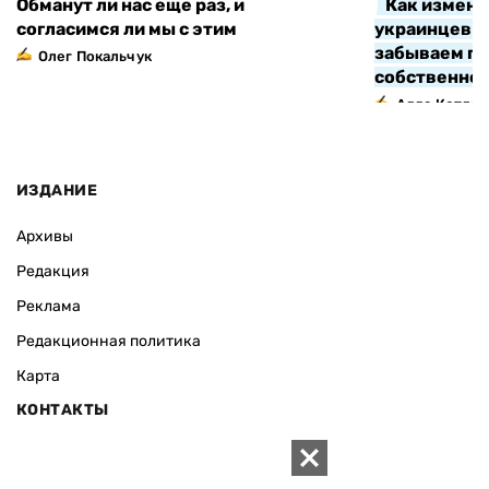
Обманут ли нас еще раз, и
Как измени
согласимся ли мы с этим
украинцев з
забываем про
Олег Покальчук
собственно
Алла Котляр
ИЗДАНИЕ
Архивы
Редакция
Реклама
Редакционная политика
Карта
КОНТАКТЫ
01010 Киев, ул. Князей Острожских, 19/1
Телефон редакции: