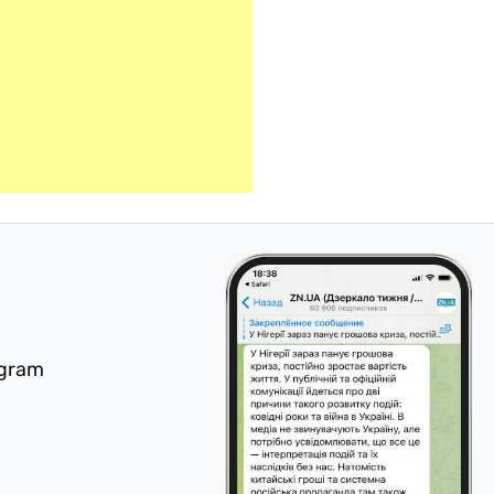
egram