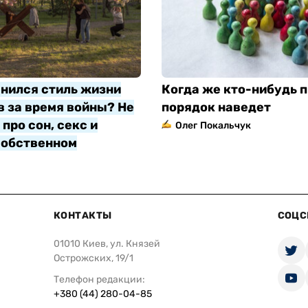
нился стиль жизни
Когда же кто-нибудь п
 за время войны? Не
порядок наведет
про сон, секс и
Олег Покальчук
собственном
яр
КОНТАКТЫ
СОЦС
01010 Киев, ул. Князей
Острожских, 19/1
Телефон редакции:
+380 (44) 280-04-85