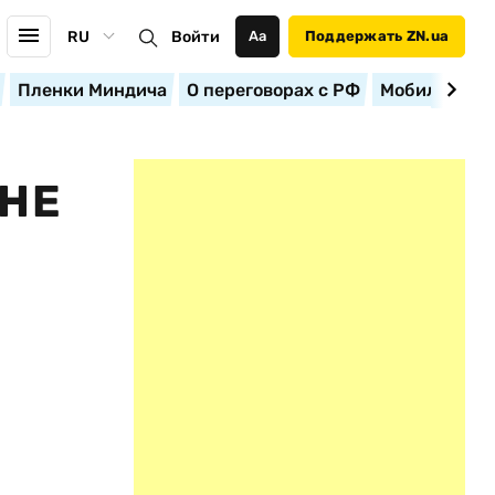
RU
Войти
Аа
Поддержать ZN.ua
Пленки Миндича
О переговорах с РФ
Мобилизация
ИНЕ