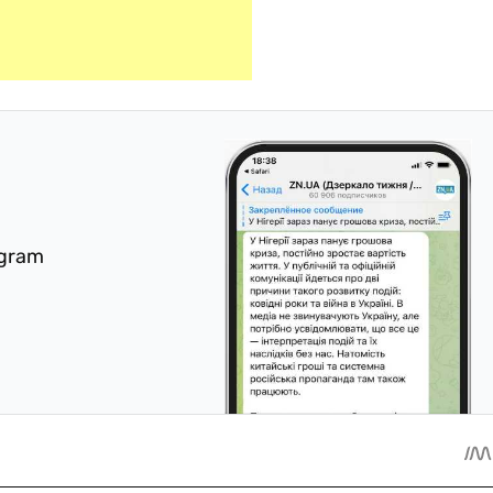
egram