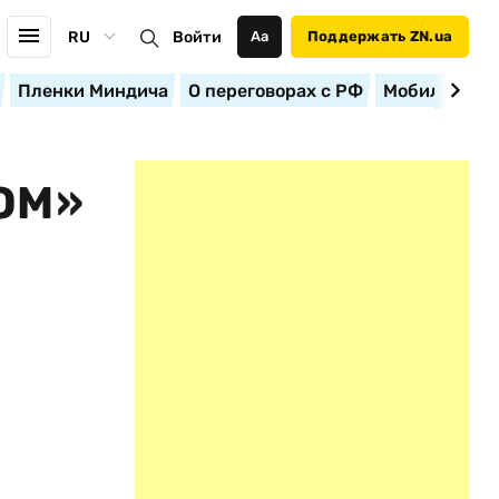
RU
Войти
Аа
Поддержать ZN.ua
Пленки Миндича
О переговорах с РФ
Мобилизация
ОМ»