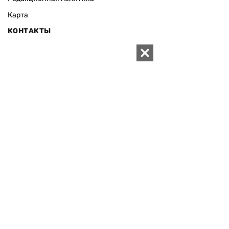
Карта
КОНТАКТЫ
01010 Киев, ул. Князей Острожских, 19/1
Телефон редакции:
+380 (44) 280-04-85
Электронная почта редакции:
zn94@ukr.net
Электронная почта службы новостей:
editor@zn.ua
СОЦСЕТИ
ПОДДЕРЖАТЬ ZN.UA
Поддержать независимую
журналистику!