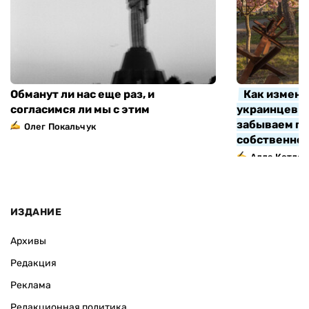
Обманут ли нас еще раз, и
Как измени
согласимся ли мы с этим
украинцев з
забываем про
Олег Покальчук
собственно
Алла Котляр
ИЗДАНИЕ
Архивы
Редакция
Реклама
Редакционная политика