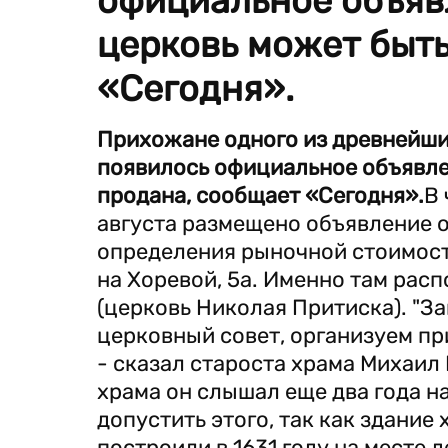
официальное объявл
церковь может быть
«Сегодня».
Прихожане одного из древнейших
появилось официальное объявлен
продана, сообщает «Сегодня».
В 
августа размещено объявление о
определения рыночной стоимос
на Хоревой, 5а. Именно там ра
(церковь Николая Притиска). "З
церковный совет, организуем пр
- сказал староста храма Михаил 
храма он слышал еще два года на
допустить этого, так как здание
построили в 1631 году на месте 