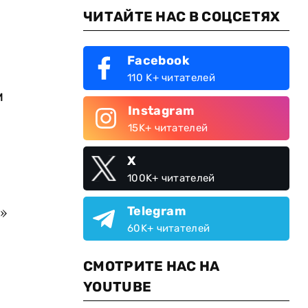
ЧИТАЙТЕ НАС В СОЦСЕТЯХ
Facebook
110 K+ читателей
м
Instagram
15K+ читателей
X
100K+ читателей
я
»
Telegram
60K+ читателей
СМОТРИТЕ НАС НА
YOUTUBE