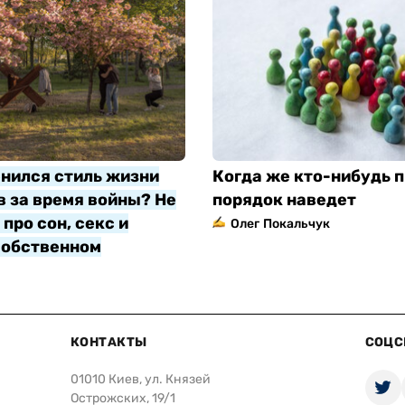
нился стиль жизни
Когда же кто-нибудь п
 за время войны? Не
порядок наведет
про сон, секс и
Олег Покальчук
собственном
яр
КОНТАКТЫ
СОЦС
01010 Киев, ул. Князей
Острожских, 19/1