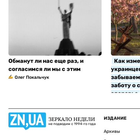
Обманут ли нас еще раз, и
Как изме
согласимся ли мы с этим
украинцев
забываем 
Олег Покальчук
заботу о 
здоровье
Алла Котл
ИЗДАНИЕ
ЗЕРКАЛО НЕДЕЛИ
не подводим с 1994-го года
Архивы