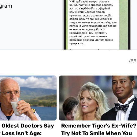
egram