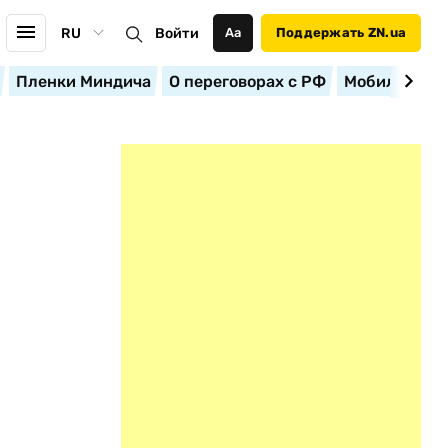
RU
Войти
Аа
Поддержать ZN.ua
Пленки Миндича
О переговорах с РФ
Мобилизация