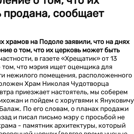
ение о том, что их
 продана, сообщает
 храмов на Подоле заявили, что на днях
ие о том, что их церковь может быть
частности, в газете «Хрещатик» от 13
 том, что мэрия ищет оценщика для
ти нежилого помещения, расположенного
сположен Храм Николая Чудотворца
автра приезжает настоятель, мы соберем
ихожан и пойдем с хоругвями к Януковичу"
Балаж. По его словам, о планах продажи
зад и писал письмо мэру с просьбой не
 храма - памятник архитектуры, который
деревянной церкви (долгое время ученые