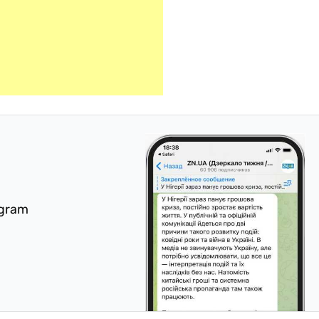
egram