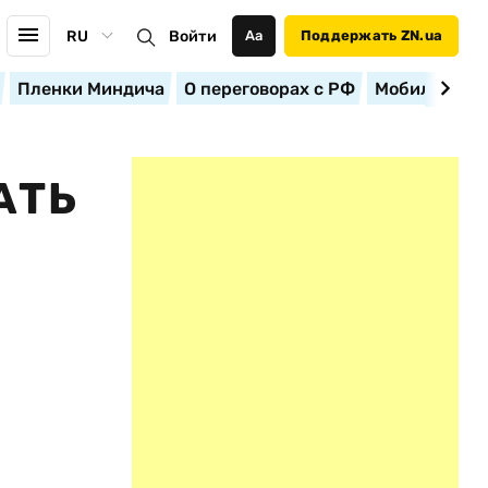
RU
Войти
Аа
Поддержать ZN.ua
Пленки Миндича
О переговорах с РФ
Мобилизация
АТЬ