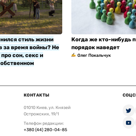
нился стиль жизни
Когда же кто-нибудь п
 за время войны? Не
порядок наведет
про сон, секс и
Олег Покальчук
собственном
яр
КОНТАКТЫ
СОЦС
01010 Киев, ул. Князей
Острожских, 19/1
Телефон редакции:
+380 (44) 280-04-85