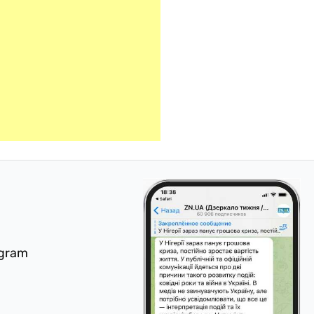
egram