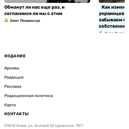
Обманут ли нас еще раз, и
Как измени
согласимся ли мы с этим
украинцев з
забываем про
Олег Покальчук
собственно
Алла Котляр
ИЗДАНИЕ
Архивы
Редакция
Реклама
Редакционная политика
Карта
КОНТАКТЫ
01010 Киев, ул. Князей Острожских, 19/1