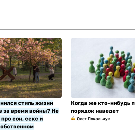
нился стиль жизни
Когда же кто-нибудь п
 за время войны? Не
порядок наведет
про сон, секс и
Олег Покальчук
собственном