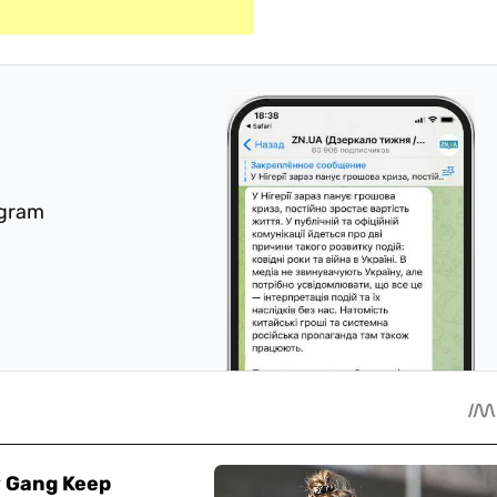
egram