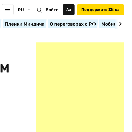
RU
Войти
Аа
Поддержать ZN.ua
Пленки Миндича
О переговорах с РФ
Мобилизация
ОМ