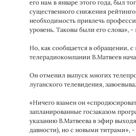
его нам в январе этого года, был т
существенного снижения рейтингов
необходимость привлечь профессио
уровень. Таковы были его слова», -
Но, как сообщается в обращении, с 
телерадиокомпании В.Матвеев нача
Он отменил выпуск многих телепр
луганского телевидения, завоевыва
«Ничего взамен он «спродюсировать
запланированные госзаказом програ
указанию В.Матвеева в эфир выход
давности), но с новыми титрами», 