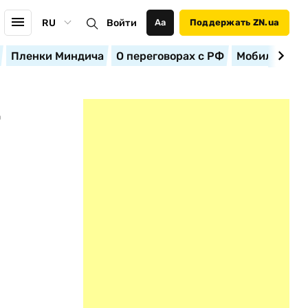
RU
Войти
Аа
Поддержать ZN.ua
Пленки Миндича
О переговорах с РФ
Мобилизация
Т
-