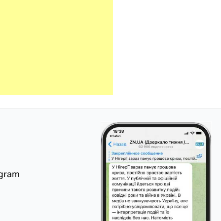
egram