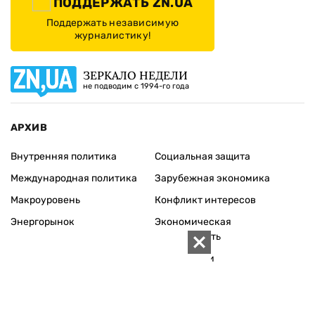
ПОДДЕРЖАТЬ ZN.UA
Поддержать независимую
журналистику!
ЗЕРКАЛО НЕДЕЛИ
не подводим с 1994-го года
АРХИВ
Внутренняя политика
Социальная защита
Международная политика
Зарубежная экономика
Макроуровень
Конфликт интересов
Энергорынок
Экономическая
безопасность
Приватизация
Персоналии
Экономика регионов
Социум
Наука
История
Технологии
Круг семьи