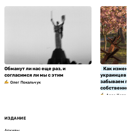
Обманут ли нас еще раз, и
Как измени
согласимся ли мы с этим
украинцев з
забываем про
Олег Покальчук
собственно
Алла Котляр
ИЗДАНИЕ
Архивы