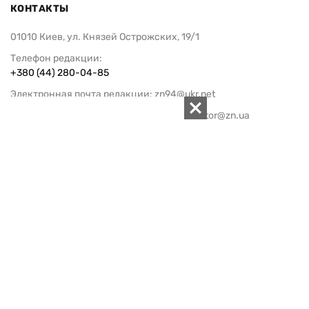
КОНТАКТЫ
01010 Киев, ул. Князей Острожских, 19/1
Телефон редакции:
+380 (44) 280-04-85
Электронная почта редакции:
zn94@ukr.net
Электронная почта службы новостей:
editor@zn.ua
СОЦСЕТИ
ПОДДЕРЖАТЬ ZN.UA
Поддержать независимую
журналистику!
ЗЕРКАЛО НЕДЕЛИ
не подводим с 1994-го года