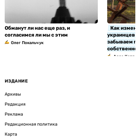
Обманут ли нас еще раз, и
Как измени
согласимся ли мы с этим
украинцев з
забываем про
Олег Покальчук
собственно
Алла Котляр
ИЗДАНИЕ
Архивы
Редакция
Реклама
Редакционная политика
Карта