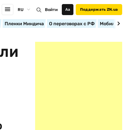
RU
Войти
Аа
Поддержать ZN.ua
Пленки Миндича
О переговорах с РФ
Мобилизация
БЛИ
о