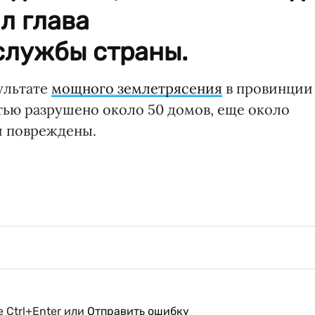
л глава
службы страны.
ультате
мощного землетрясения
в провинции
тью разрушено около 50 домов, еще около
и повреждены.
 Ctrl+Enter или
Отправить ошибку