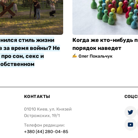
нился стиль жизни
Когда же кто-нибудь п
 за время войны? Не
порядок наведет
про сон, секс и
Олег Покальчук
собственном
яр
КОНТАКТЫ
СОЦС
01010 Киев, ул. Князей
Острожских, 19/1
Телефон редакции:
+380 (44) 280-04-85