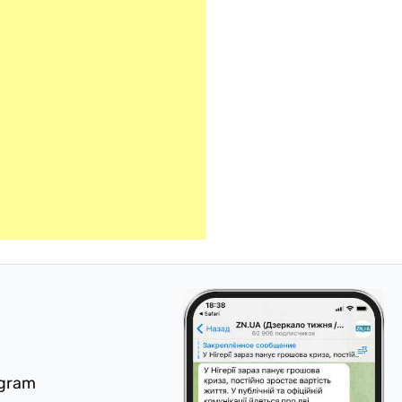
egram