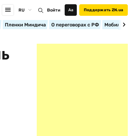
RU
Войти
Аа
Поддержать ZN.ua
Пленки Миндича
О переговорах с РФ
Мобилизация
НЬ