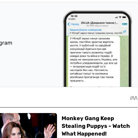
egram