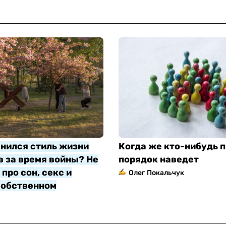
нился стиль жизни
Когда же кто-нибудь п
 за время войны? Не
порядок наведет
про сон, секс и
Олег Покальчук
собственном
яр