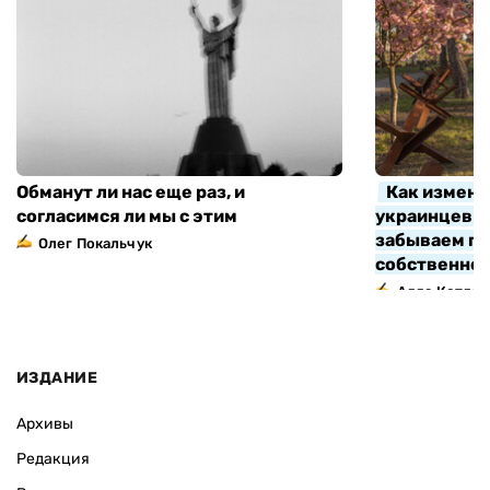
Обманут ли нас еще раз, и
Как измени
согласимся ли мы с этим
украинцев з
забываем про
Олег Покальчук
собственно
Алла Котляр
ИЗДАНИЕ
Архивы
Редакция