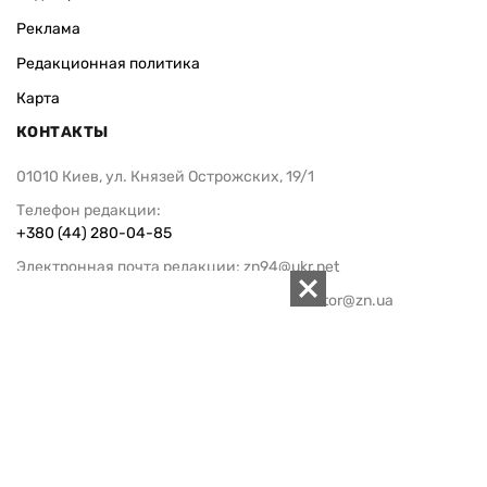
Реклама
Редакционная политика
Карта
КОНТАКТЫ
01010 Киев, ул. Князей Острожских, 19/1
Телефон редакции:
+380 (44) 280-04-85
Электронная почта редакции:
zn94@ukr.net
Электронная почта службы новостей:
editor@zn.ua
СОЦСЕТИ
ПОДДЕРЖАТЬ ZN.UA
Поддержать независимую