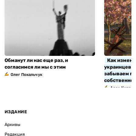
Обманут ли нас еще раз, и
Как измени
согласимся ли мы с этим
украинцев з
забываем про
Олег Покальчук
собственно
Алла Котляр
ИЗДАНИЕ
Архивы
Редакция