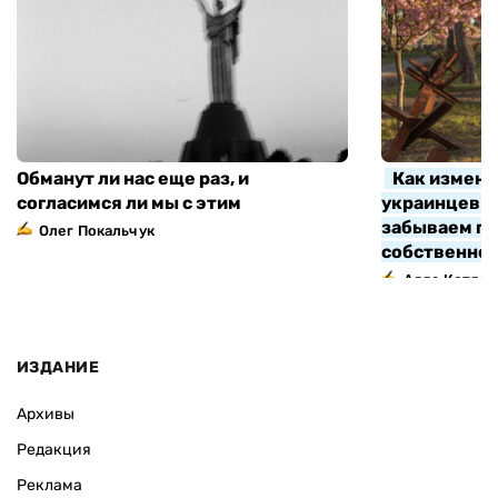
Обманут ли нас еще раз, и
Как измени
согласимся ли мы с этим
украинцев з
забываем про
Олег Покальчук
собственно
Алла Котляр
ИЗДАНИЕ
Архивы
Редакция
Реклама