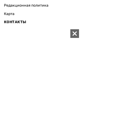
Редакционная политика
Карта
КОНТАКТЫ
01010 Киев, ул. Князей Острожских, 19/1
Телефон редакции:
+380 (44) 280-04-85
Электронная почта редакции:
zn94@ukr.net
Электронная почта службы новостей:
editor@zn.ua
СОЦСЕТИ
ПОДДЕРЖАТЬ ZN.UA
Поддержать независимую
журналистику!