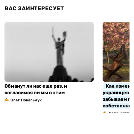
ВАС ЗАИНТЕРЕСУЕТ
Обманут ли нас еще раз, и
Как измени
согласимся ли мы с этим
украинцев з
забываем про
Олег Покальчук
собственно
Алла Котляр