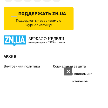
ПОДДЕРЖАТЬ ZN.UA
Поддержать независимую
журналистику!
ЗЕРКАЛО НЕДЕЛИ
не подводим с 1994-го года
АРХИВ
Внутренняя политика
Социальная защита
Международная политика
Зарубежная экономика
Макроуровень
Конфликт интересов
Энергорынок
Экономическая
безопасность
Приватизация
Персоналии
Экономика регионов
Социум