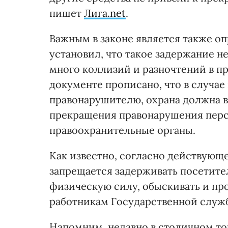
пишет
Лига.net
.
Важным в законе является также оп
установил, что такое задержание н
много коллизий и разночтений в п
документе прописано, что в случа
правонарушителю, охрана должна в
прекращения правонарушения перс
правоохранительные органы.
Как известно, согласно действующ
запрещается задерживать посетите
физическую силу, обыскивать и пр
работникам Государственной служ
Напомним, недавно в столичном то