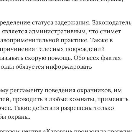
ределение статуса задержания. Законодатель
е является административным, что снимет
равоприменительной практике. Также в
е причинения телесных повреждений
ызывать скорую помощь. Обо всех фактах
онал обязуется информировать
ему регламенту поведения охранников, им
лей, проводить в любые комнаты, применять
очее. Такие действия разрешены только
бы охраны.
рговом центре «Караван» произошла трагеди