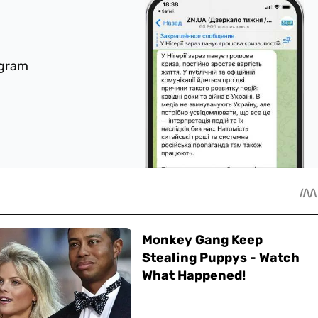
egram