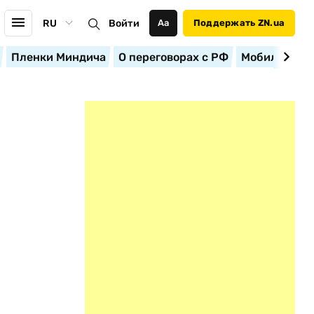
RU
Войти
Аа
Поддержать ZN.ua
Пленки Миндича
О переговорах с РФ
Мобилизация