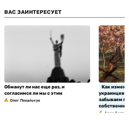
ВАС ЗАИНТЕРЕСУЕТ
Обманут ли нас еще раз, и
Как измени
согласимся ли мы с этим
украинцев з
забываем про
Олег Покальчук
собственно
Алла Котляр