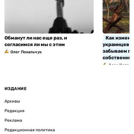
Обманут ли нас еще раз, и
Как измени
согласимся ли мы с этим
украинцев з
забываем про
Олег Покальчук
собственно
Алла Котляр
ИЗДАНИЕ
Архивы
Редакция
Реклама
Редакционная политика