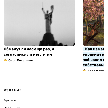
Обманут ли нас еще раз, и
Как измени
согласимся ли мы с этим
украинцев з
забываем про
Олег Покальчук
собственно
Алла Котляр
ИЗДАНИЕ
Архивы